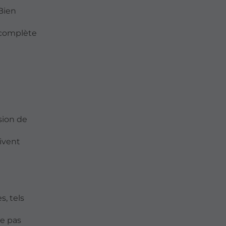
 Bien
n complète
ision de
uivent
s, tels
ne pas