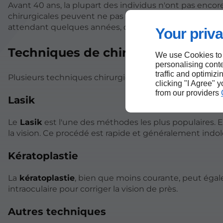
Avant 40 ans, la plupart des individus n'ont pas encor
chirurgicales peuvent ne pas être aussi efficaces pour
attendant quelques années, on augmente les chances 
Your priva
Techniques de chirurgie réfractive
We use Cookies to
personalising conte
traffic and optimizi
Plusieurs techniques chirurgicales peuvent être utilisée
clicking "I Agree" 
from our providers
Lasik
Le
Lasik
est l'une des méthodes les plus populaires. El
la vision. Ce procédé est rapide et généralement indol
Kératoplastie
La
kératoplastie
, bien que moins courante, peut égale
intraoculaire pour corriger la vision de près.
Autres techniques