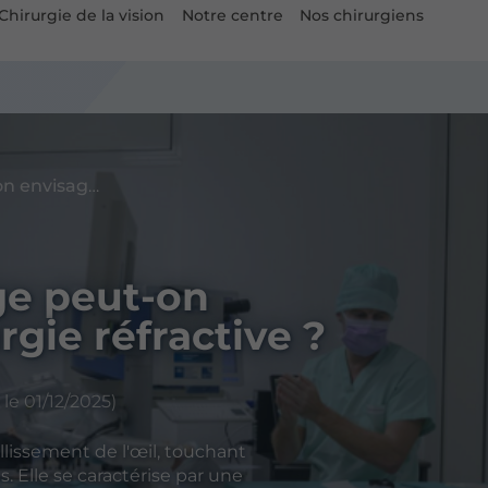
Chirurgie de la vision
Notre centre
Nos chirurgiens
Presbytie : à quel âge peut-on envisager une chirurgie réfractive ?
âge peut-on
gie réfractive ?
le 01/12/2025)
lissement de l'œil, touchant
 Elle se caractérise par une