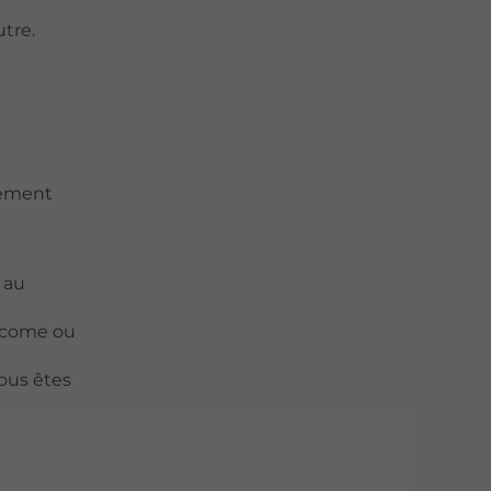
tre.
lement
s au
aucome ou
ous êtes