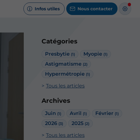
Infos utiles
Nous contacter
Catégories
Presbytie
Myopie
(1)
(1)
Astigmatisme
(2)
Hypermétropie
(1)
Tous les articles
Archives
Juin
Avril
Février
(1)
(1)
(1)
2026
2025
(3)
(2)
Tous les articles