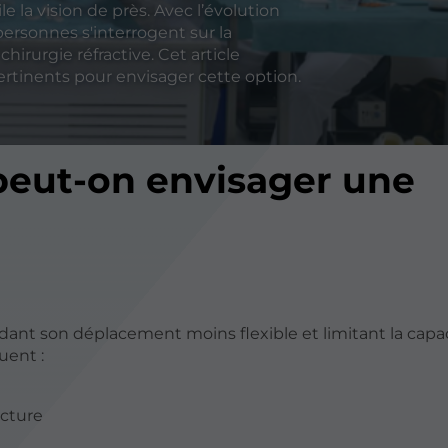
 la vision de près. Avec l’évolution
ersonnes s'interrogent sur la
hirurgie réfractive. Cet article
pertinents pour envisager cette option.
 peut-on envisager une
ndant son déplacement moins flexible et limitant la capa
uent :
ecture