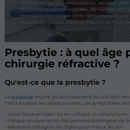
diminution de l'accommodation, rendant difficile
des techniques chirurgicales, de nombreuses p
possibilité de corriger cette déficience par une c
explore les critères d'âge et d'autres facteurs 
Presbytie : à quel âge
chirurgie réfractive ?
Qu'est-ce que la presbytie ?
La
presbytie
résulte du durcissement du cristallin, re
l'œil à focaliser les objets proches. Les symptômes incl
- Vision floue en lisant ou en utilisant un smartphone
- Fatigue oculaire après des périodes prolongées de l
- Nécessité d'éloigner les objets pour mieux les voir