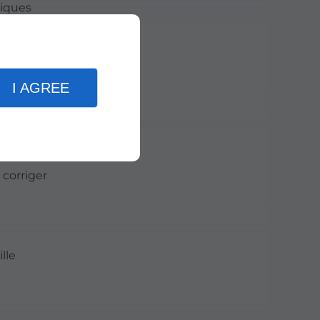
niques
. En
I AGREE
 corriger
lle