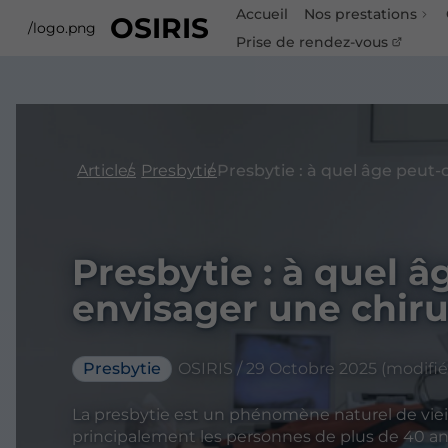
Accueil
Nos prestations
OSIRIS
/logo.png
Prise de rendez-vous
Articles
Presbytie
Presbytie : à quel 
envisager une chirur
Presbytie
OSIRIS / 29 Octobre 2025 (modifié 
La presbytie est un phénomène naturel de vieil
principalement les personnes de plus de 40 ans.