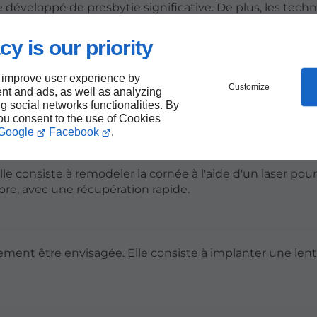
e développé de presbytie significative. De plus, les tech
 corriger les problèmes liés à l'accommodation naissante
d’un résultat optimal.
cy is our priority
 improve user experience by
Customize
nt and ads, as well as analyzing
ng social networks functionalities. By
s pour traiter la presbytie :
you consent to the use of Cookies
Google
Facebook
.
le consiste à remodeler la cornée à l'aide d'un laser pour
ore, avec une récupération rapide.
ment être envisagée. Elle consiste à implanter une lenti